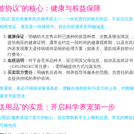
“签协议”的核心：健康与权益保障
签协议”是此类服务的关键承诺之一。一份负责任的购买协议，不应仅仅是
销售凭证，更应是一份保障书。协议内容通常应明确涵盖：
健康保证
：明确幼犬在售出时已接种的疫苗种类、次数及驱虫情况，
提供相应的健康证明。通常会约定一段时间的健康观察期，以及在此
内若发现重大遗传病或传染病的处理方案（如换犬、退款或承担部分
疗费等）。
血统说明
：对于金毛等品种犬，应注明其父母信息，如涉及血统证书
（CKU/NGKC等注册），需明确提供方式与真实性。
买卖双方责任
：明确售后咨询、饲养指导等服务的范围。负责任的基
会提供持续的养护咨询。
签署前，务必仔细阅读每项条款，理解自身的权利与卖方的义务，对模糊
要求书面澄清。
“送用品”的实质：开启科学养宠第一步
送用品”服务体现了卖方的贴心，旨在帮助新手主人顺利过渡。常见的赠送
可能包括：