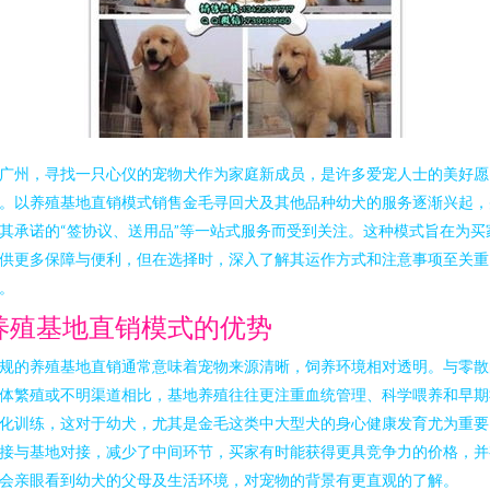
广州，寻找一只心仪的宠物犬作为家庭新成员，是许多爱宠人士的美好愿
。以养殖基地直销模式销售金毛寻回犬及其他品种幼犬的服务逐渐兴起，
其承诺的“签协议、送用品”等一站式服务而受到关注。这种模式旨在为买
供更多保障与便利，但在选择时，深入了解其运作方式和注意事项至关重
。
养殖基地直销模式的优势
规的养殖基地直销通常意味着宠物来源清晰，饲养环境相对透明。与零散
体繁殖或不明渠道相比，基地养殖往往更注重血统管理、科学喂养和早期
化训练，这对于幼犬，尤其是金毛这类中大型犬的身心健康发育尤为重要
接与基地对接，减少了中间环节，买家有时能获得更具竞争力的价格，并
会亲眼看到幼犬的父母及生活环境，对宠物的背景有更直观的了解。