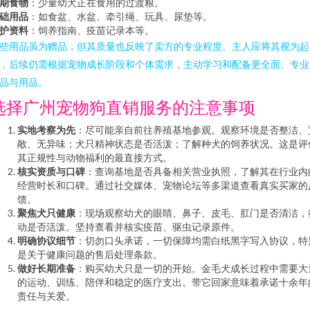
期食物
：少量幼犬正在食用的过渡粮。
础用品
：如食盆、水盆、牵引绳、玩具、尿垫等。
护资料
：饲养指南、疫苗记录本等。
些用品虽为赠品，但其质量也反映了卖方的专业程度。主人应将其视为起
，后续仍需根据宠物成长阶段和个体需求，主动学习和配备更全面、专业
品与用品。
选择广州宠物狗直销服务的注意事项
实地考察为先
：尽可能亲自前往养殖基地参观。观察环境是否整洁、
敞、无异味；犬只精神状态是否活泼；了解种犬的饲养状况。这是评
其正规性与动物福利的最直接方式。
核实资质与口碑
：查询基地是否具备相关营业执照，了解其在行业内
经营时长和口碑。通过社交媒体、宠物论坛等多渠道查看真实买家的
馈。
聚焦犬只健康
：现场观察幼犬的眼睛、鼻子、皮毛、肛门是否清洁，
动是否活泼。坚持查看并核实疫苗、驱虫记录原件。
明确协议细节
：切勿口头承诺，一切保障均需白纸黑字写入协议，特
是关于健康问题的售后处理条款。
做好长期准备
：购买幼犬只是一切的开始。金毛犬成长过程中需要大
的运动、训练、陪伴和稳定的医疗支出。带它回家意味着承诺十余年
责任与关爱。