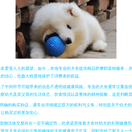
多爱宠人士的愿望。如今，本地专业的犬舍提供精品萨摩耶直销服务，并附
质的信心，也最大程度地保护了消费者的权益。
免了中间环节可能带来的信息不透明或健康风险。专业的犬舍通常注重血
观察幼犬及其父母的生活状态、饮食情况以及整体的精神面貌，这是判断
责明确的购买协议，通常会详细规定双方的权利与义务，特别是关于幼犬
，让购买过程更加安心。
。宠物活体交易存在一定不确定性，此承诺意味着犬舍对幼犬的长期健康
这督促犬舍必须在出售前确保幼犬的健康底子扎实，同时也给了新主人一